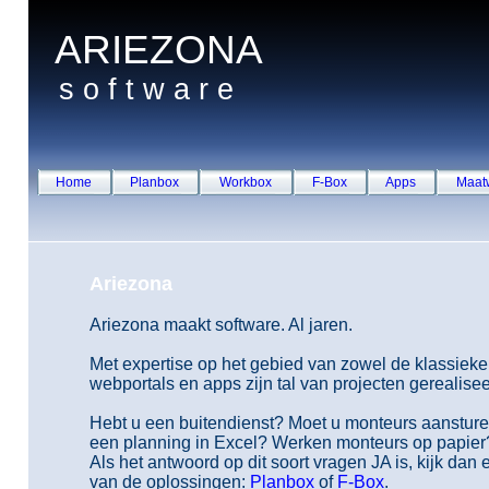
ARIEZONA
s o f t w a r e
Home
Planbox
Workbox
F-Box
Apps
Maat
Ariezona
Ariezona maakt software. Al jaren.
Met expertise op het gebied van zowel de klassieke
webportals en apps zijn tal van projecten gerealisee
Hebt u een buitendienst? Moet u monteurs aansture
een planning in Excel? Werken monteurs op papier
Als het antwoord op dit soort vragen JA is, kijk dan
van de oplossingen:
Planbox
of
F-Box
.